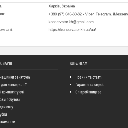
Харків, Україна
+380 (97) 046-80-82
Viber. Telegram. iMessen
konservator.kh@gmail.com
https://konservator.kh.ua/ua/
ТОВАРІВ
КЛІЄНТАМ
машинки закаточні
Новини та статті
 для консервації
Гарантія та сервіс
і комплектуючі
Співробітництво
ави побутові
для соку
убки
ижималки