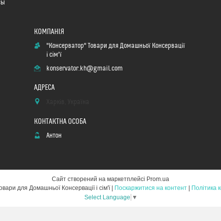
сы
"Консерватор" Товари для Домашньої Консервації
і сім'ї
konservator.kh@gmail.com
Харків, Україна
Антон
Сайт створений на маркетплейсі
Prom.ua
"Консерватор" Товари для Домашньої Консервації і сім'ї |
Поскаржитися на контент
|
Політика 
Select Language
▼