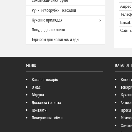
Соковижималки ручні
Ручні м'ясорубки і насадки
Кухонне приладдя
Посуда для пикника
Термосы для напитков и еды
МЕНЮ
КАТАЛОГ 
Каталог товарів
Ключі 
О нас
Товари
Відгуки
Кухонн
Доставка і оплата
Автокл
Контакти
Преси 
Повернення і обмін
М'ясор
Соков