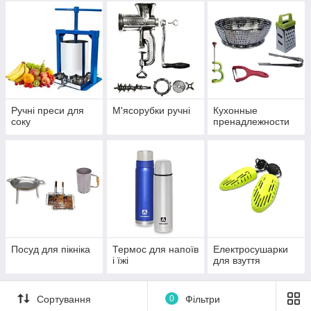
Ручні преси для
М'ясорубки ручні
Кухонные
соку
пренадлежности
Посуд для пікніка
Термос для напоїв
Електросушарки
і їжі
для взуття
Сортування
0
Фільтри