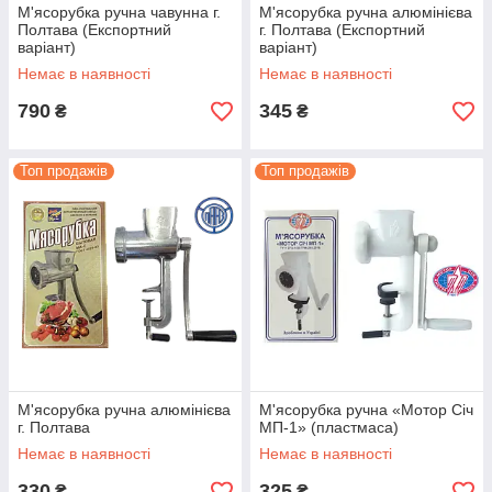
М'ясорубка ручна чавунна г.
М'ясорубка ручна алюмінієва
Полтава (Експортний
г. Полтава (Експортний
варіант)
варіант)
Немає в наявності
Немає в наявності
790
345
₴
₴
Топ продажів
Топ продажів
М'ясорубка ручна алюмінієва
М'ясорубка ручна «Мотор Січ
г. Полтава
МП-1» (пластмаса)
Немає в наявності
Немає в наявності
330
325
₴
₴