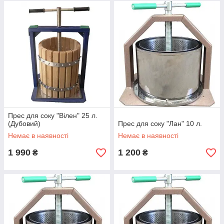
Прес для соку "Вілен" 25 л.
(Дубовий)
Прес для соку "Лан" 10 л.
Немає в наявності
Немає в наявності
1 990
1 200
₴
₴