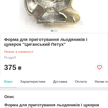
Форма для приготування льодяників і
цукерок "Циганський Петух"
Немає в наявності
Роздріб
375
₴
Опис
Характеристики
Доставка
Оплата
Умови п
Опис
Форма для приготування льодяників і цукерок