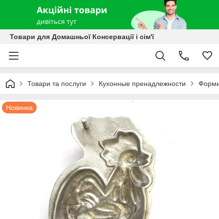
Товари для Домашньої Консервації і сім'ї
Товари та послуги
Кухонные пренадлежности
Форми
Новинка