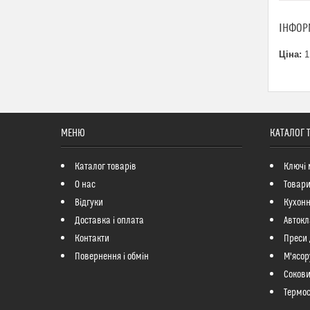
ІНФОР
Ціна:
1
МЕНЮ
КАТАЛОГ 
Каталог товарів
Ключі 
О нас
Товари
Відгуки
Кухонн
Доставка і оплата
Автокл
Контакти
Преси 
Повернення і обмін
М'ясор
Соков
Термо