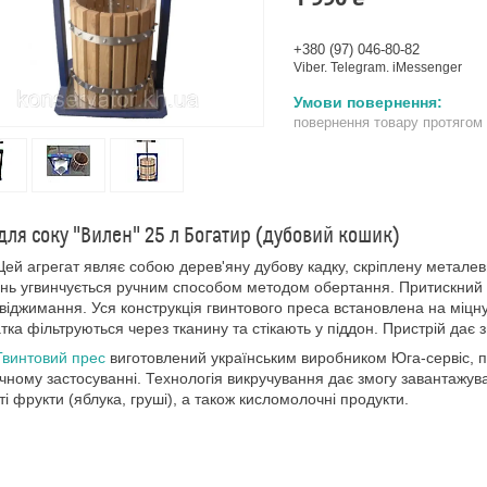
+380 (97) 046-80-82
Viber. Telegram. iMessenger
повернення товару протягом
для соку "Вилен" 25 л Богатир (дубовий кошик)
регат являє собою дерев'яну дубову кадку, скріплену металеви
ь угвинчується ручним способом методом обертання. Притискний 
 віджимання. Уся конструкція гвинтового преса встановлена на міцну
тка фільтруються через тканину та стікають у піддон. Пристрій дає з
Гвинтовий прес
виготовлений українським виробником Юга-сервіс, п
чному застосуванні. Технологія викручування дає змогу завантажуват
ті фрукти (яблука, груші), а також кисломолочні продукти.