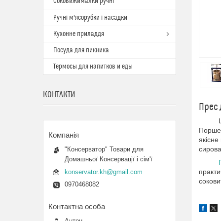
Соковижималки ручні
Ручні м'ясорубки і насадки
Кухонне приладдя
Посуда для пикника
Термосы для напитков и еды
КОНТАКТИ
Прес 
Цей аг
Поршен
якісне
сирова
"Консерватор" Товари для
Домашньої Консервації і сім'ї
практи
konservator.kh@gmail.com
сокови
0970468082
Антон