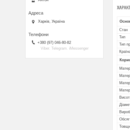
ХАРАК
Основ
Харків, Україна
Стан
Тип
+380 (97) 046-80-82
Тип п
Viber. Telegram. iMessenger
Країн
Кори
Матер
Матер
Матер
Матер
Висот
Діаме
Вироб
Обсяг
Товщи