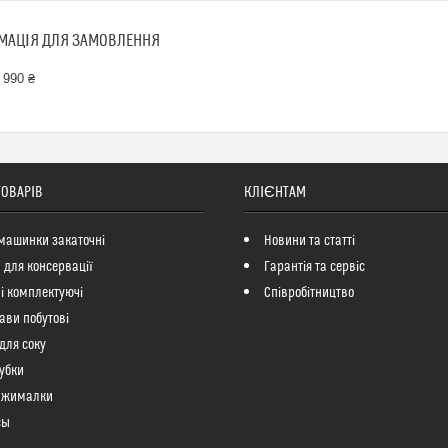
МАЦІЯ ДЛЯ ЗАМОВЛЕННЯ
 990 ₴
ТОВАРІВ
КЛІЄНТАМ
машинки закаточні
Новини та статті
 для консервації
Гарантія та сервіс
і комплектуючі
Співробітництво
ави побутові
для соку
убки
ижималки
сы