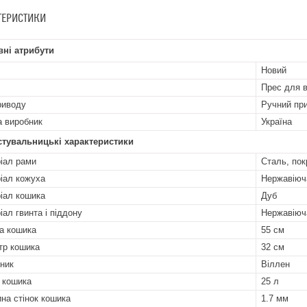
ТЕРИСТИКИ
ні атрибути
Новий
Прес для 
риводу
Ручний при
а виробник
Україна
стувальницькі характеристики
іал рами
Сталь, по
іал кожуха
Нержавіюч
іал кошика
Дуб
іал гвинта і піддону
Нержавіюч
а кошика
55 см
тр кошика
32 см
ник
Віллен
 кошика
25 л
на стінок кошика
1.7 мм