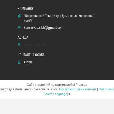
"Консерватор" Товари для Домашньої Консервації
і сім'ї
konservator.kh@gmail.com
Харків, Україна
Антон
Сайт створений на маркетплейсі
Prom.ua
"Консерватор" Товари для Домашньої Консервації і сім'ї |
Поскаржитися на контент
|
Політика 
Select Language
▼