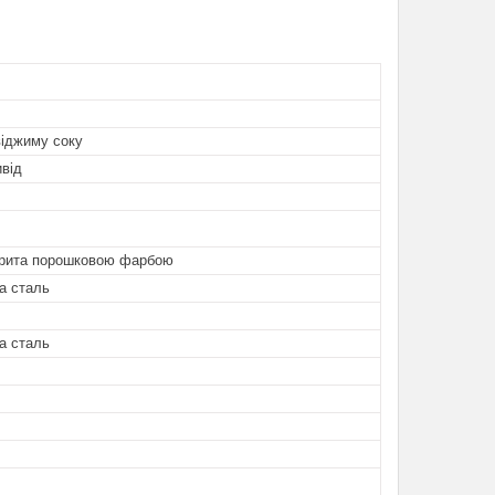
віджиму соку
від
крита порошковою фарбою
а сталь
а сталь