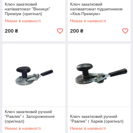
Ключ закатковий
Ключ закатковий
напівавтомат "Вінниця"
напівавтомат підшипником
Преміум (оригінал)
«Кієв-Преміум»
ЛЮКС П
Немає в наявності
Немає в наявності
Машинка закаточна автомат з підшипником МЗА "Люкс"
200
200
₴
₴
-П" р. Черкаси (Модернізована-оригінал)
Магазин "Консерватор" — кращі ключі
для закочування банок
Тільки оригінальні товари
Ми є офіційним представником виробника.
Реалізуємо виключно оригінальні машинки для
закочування банок від вітчизняного виробника,
ніяких китайських аналогів і дешевих копій.
Високі стандарти обслуговування
Ключ закатковий ручний
Наші співробітники проінструктують, допоможуть
"Равлик" г. Запорожнення
Ключ закатковий ручний
(оригінал)
"Равлик" г Харків (оригінал)
підібрати товар, нададуть знижку і розроблять
вигідна цінова пропозиція для гуртових покупців
Немає в наявності
Немає в наявності
та постійних клієнтів.