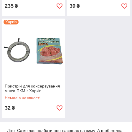
235
39
₴
₴
Харків
Пристрій для консервування
м'яса ПКМ г Харків
Немає в наявності
32
₴
Літо. Саме час подбати про ласощах на зиму. А щоб жодна