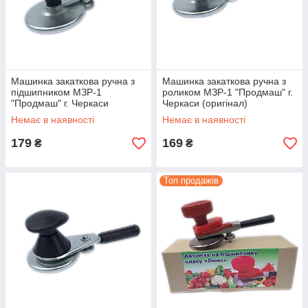
Замовляйте Закаточні Машинки та
Отримайте Подарунок
Машинка закаткова ручна з
Машинка закаткова ручна з
1.
підшипником МЗР-1
роликом МЗР-1 "Продмаш" г.
"Продмаш" г. Черкаси
Черкаси (оригінал)
(оригінал)
Немає в наявності
Немає в наявності
Залишаєте свою заявку на сайті або зв'язуєтесь
179
169
₴
₴
телефоном.
Топ продажів
2.
Обираєте зручний для Вас спосіб оплати та
доставки з можливістю післяплати.