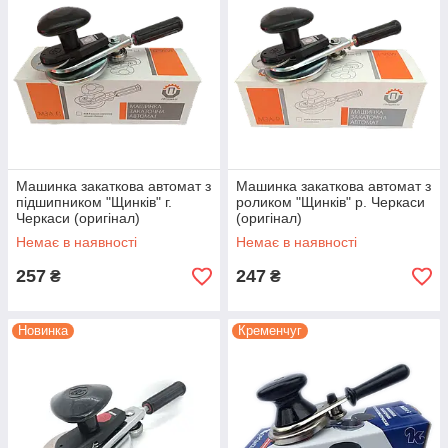
ЛЮКС Р
Машинка закаточна автомат з роликом МЗА "Люкс-Р" р.
Черкаси (модернізована) Оригінал
Машинка закаткова автомат з
Машинка закаткова автомат з
підшипником "Щинків" г.
роликом "Щинків" р. Черкаси
Черкаси (оригінал)
(оригінал)
Немає в наявності
Немає в наявності
257
247
₴
₴
Новинка
Кременчуг