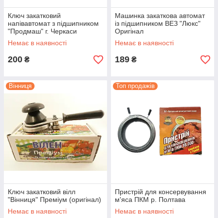
3.
Ключ закатковий
Машинка закаткова автомат
напівавтомат з підшипником
із підшипником ВЕЗ "Люкс"
"Продмаш" г. Черкаси
Оригінал
Ви отримаєте посилку в найближчому відділенні
(Оригінал)
Немає в наявності
Немає в наявності
кур'єрської служби.
200
189
₴
₴
Перейти до замовлення
Вінниця
Топ продажів
Закаточні машинки для домашнього
консервування без переплат
Вибирайте зручні закаточні машинки (напівавтомат,
автомат і ручні), які служать десятиліттями!
Сотні замовників вже оцінили вигоди стабільного
співробітництва з нами. Приєднуйтесь до них, оформивши
Ключ закатковий вілл
Пристрій для консервування
замовлення з каталогу нижче.
"Вінниця" Преміум (оригінал)
м'яса ПКМ р. Полтава
Немає в наявності
Немає в наявності