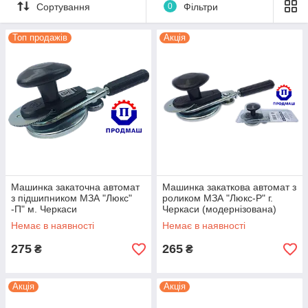
Сортування
0
Фільтри
Надаємо тільки оригінальні закаточні машинки
українського виробника! Відправляємо товар по всій
Топ продажів
Акція
1-3
Україні протягом
днів.
Оплата при отриманні!
Дивитися
Закаточні Машинки автомат — не мають
аналогів
Машинка закаточна автомат
Машинка закаткова автомат з
з підшипником МЗА "Люкс"
роликом МЗА "Люкс-Р" г.
-П" м. Черкаси
Черкаси (модернізована)
(Модернізована-оригінал)
Оригінал
Немає в наявності
Немає в наявності
275
265
₴
₴
Акція
Акція