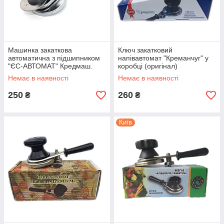
ЩЕЛЧОК під.
Машинка закаткова
Ключ закатковий
автоматична з підшипником
напівавтомат "Креманчуг" у
Машинка закаточна автомат з підшипником "Щелчок" р.
"ЄС-АВТОМАТ" Кредмаш.
коробці (оригінал)
Черкаси (оригінал)
Немає в наявності
Немає в наявності
250
260
₴
₴
Київ