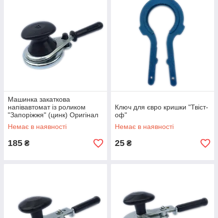
на Prom.ua
98% позитивних
відгуків
Машинка закаткова
напівавтомат із роликом
Ключ для євро кришки "Твіст-
"Запоріжжя" (цинк) Оригінал
оф"
Немає в наявності
Немає в наявності
менше 5 хв
185
25
₴
₴
час відповіді компанії
Читати все Відгуки