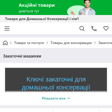
Товари для Домашньої Консервації і сім'ї
Товари та послуги
Товары для консервации
Закаточ
Закаточні машинки
Ключі закаточні для
домашньої консервації
Найбільший вибір ключів за доступною
Показати все
ціною