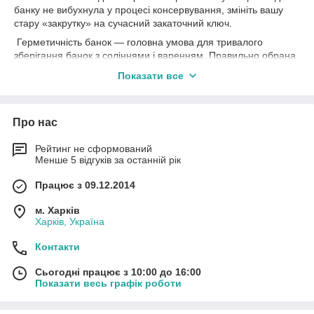
банку не вибухнула у процесі консервування, змініть вашу
стару «закрутку» на сучасний закаточний ключ.
Герметичність банок — головна умова для тривалого
зберігання банок з соліннями і варенням. Правильно обрана
закаточна машинка не дозволить повітрю проникнути під
Показати все
кришку. Використання механізму не повинно вимагати
додаткових зусиль. Саме такими характеристиками володіє
якісний ключ для банок, купити який ви можете у нас.
Про нас
За рахунок рівномірного і плавного обороту рукоятки ви
контролюєте процес з максимальною точністю. Серед всіх
Рейтинг не сформований
протестованих моделей саме закаточна машинка є найбільш
Менше 5 відгуків за останній рік
ефективним пристроєм для консервації.
Працює з 09.12.2014
Домашні клопоти перетворюються в задоволення, коли все
добре організовано. Надійний закаточний ключ для
м. Харків
консервації влітку це ваш найкращий помічник на кухні.
Харків, Україна
Купуйте його зараз. Піклуйтеся про близьких з радістю.
Контакти
Сьогодні працює з 10:00 до 16:00
Показати весь графік роботи